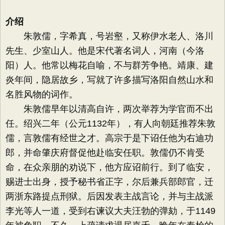
介绍
朱敦儒，字希真，号岩壑，又称伊水老人、洛川
先生、少室山人。他是宋代著名词人，河南（今洛
阳）人。他常以梅花自喻，不与群芳争艳。靖康、建
炎年间，隐居故乡，写就了许多描写洛阳自然山水和
名胜风物的词作。
朱敦儒早年以清高自许，两次举荐为学官而不出
任。绍兴二年（公元1132年），有人向朝廷推荐朱敦
儒，言敦儒有经世之才。高宗于是下诏任他为右迪功
郎，并命肇庆府督促他赴临安任职。敦儒仍不肯受
命，在众亲朋的劝说下，他方应诏前行。到了临安，
赐进士出身，授予秘书省正字，尔后兼兵部郎官，迁
两浙东路提点刑狱。后因发表主战言论，并与主战派
李光等人一道，受到右谏议大夫汪勃的弹劾，于1149