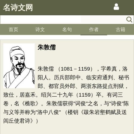
名诗文网
首页
诗文
名句
作者
古籍
朱敦儒
朱敦儒 （1081－1159），字希真，洛
阳人。历兵部郎中、临安府通判、秘书
郎、都官员外郎、两浙东路提点刑狱，
致仕，居嘉禾。绍兴二十九年（1159）卒。有词三
卷，名《樵歌》。朱敦儒获得"词俊"之名，与"诗俊"陈
与义等并称为"洛中八俊" （楼钥《跋朱岩壑鹤赋及送
闾丘使君诗》）