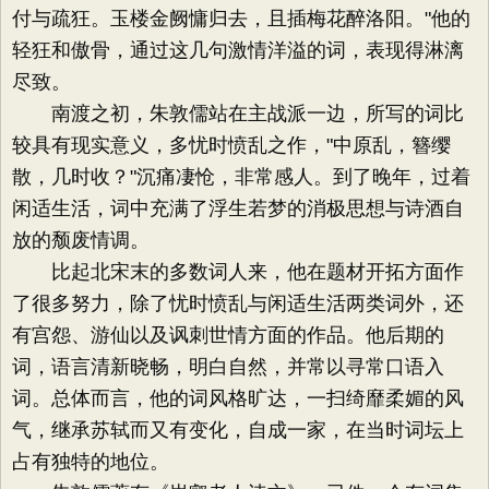
付与疏狂。玉楼金阙慵归去，且插梅花醉洛阳。"他的
轻狂和傲骨，通过这几句激情洋溢的词，表现得淋漓
尽致。
南渡之初，朱敦儒站在主战派一边，所写的词比
较具有现实意义，多忧时愤乱之作，"中原乱，簪缨
散，几时收？"沉痛凄怆，非常感人。到了晚年，过着
闲适生活，词中充满了浮生若梦的消极思想与诗酒自
放的颓废情调。
比起北宋末的多数词人来，他在题材开拓方面作
了很多努力，除了忧时愤乱与闲适生活两类词外，还
有宫怨、游仙以及讽刺世情方面的作品。他后期的
词，语言清新晓畅，明白自然，并常以寻常口语入
词。总体而言，他的词风格旷达，一扫绮靡柔媚的风
气，继承苏轼而又有变化，自成一家，在当时词坛上
占有独特的地位。