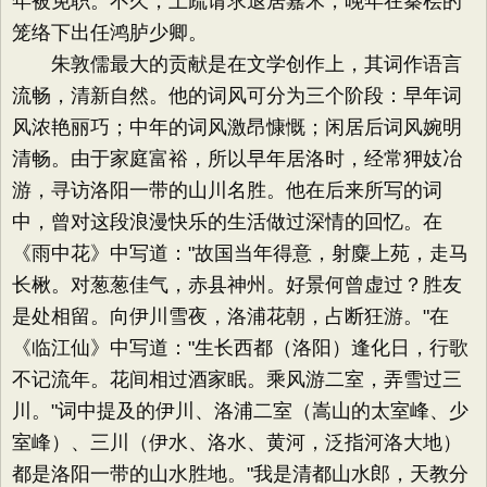
年被免职。不久，上疏请求退居嘉禾，晚年在秦桧的
笼络下出任鸿胪少卿。
朱敦儒最大的贡献是在文学创作上，其词作语言
流畅，清新自然。他的词风可分为三个阶段：早年词
风浓艳丽巧；中年的词风激昂慷慨；闲居后词风婉明
清畅。由于家庭富裕，所以早年居洛时，经常狎妓冶
游，寻访洛阳一带的山川名胜。他在后来所写的词
中，曾对这段浪漫快乐的生活做过深情的回忆。在
《雨中花》中写道："故国当年得意，射麋上苑，走马
长楸。对葱葱佳气，赤县神州。好景何曾虚过？胜友
是处相留。向伊川雪夜，洛浦花朝，占断狂游。"在
《临江仙》中写道："生长西都（洛阳）逢化日，行歌
不记流年。花间相过酒家眠。乘风游二室，弄雪过三
川。"词中提及的伊川、洛浦二室（嵩山的太室峰、少
室峰）、三川（伊水、洛水、黄河，泛指河洛大地）
都是洛阳一带的山水胜地。"我是清都山水郎，天教分